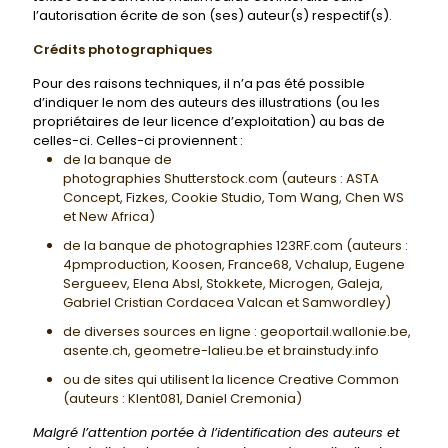
l’autorisation écrite de son (ses) auteur(s) respectif(s).
Crédits photographiques
Pour des raisons techniques, il n’a pas été possible
d’indiquer le nom des auteurs des illustrations (ou les
propriétaires de leur licence d’exploitation) au bas de
celles-ci. Celles-ci proviennent :
de la banque de
photographies Shutterstock.com (auteurs : ASTA
Concept, Fizkes, Cookie Studio, Tom Wang, Chen WS
et New Africa)
de la banque de photographies 123RF.com (auteurs :
4pmproduction, Koosen, France68, Vchalup, Eugene
Sergueev, Elena Absl, Stokkete, Microgen, Galeja,
Gabriel Cristian Cordacea Valcan et Samwordley)
de diverses sources en ligne : geoportail.wallonie.be,
asente.ch, geometre-lalieu.be et brainstudy.info
ou de sites qui utilisent la licence Creative Common
(auteurs : Klent081, Daniel Cremonia)
Malgré l’attention portée à l’identification des auteurs et